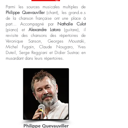
Parmi les sources musicales multiples de
Philippe Quevauviller
(chant), les grand.e.s
de la chanson française ont une place à
part... Accompagné par
Nathalie Culot
(piano) et
Alexandre Latora
(guitare), il
revisite des chansons des répertoires de
Véronique Sanson, Georges Moustaki,
Michel Fugain, Claude Nougaro, Yves
Duteil, Serge Reggiani et Didier Sustrac en
musardant dans leurs répertoires.
Philippe Quevauviller