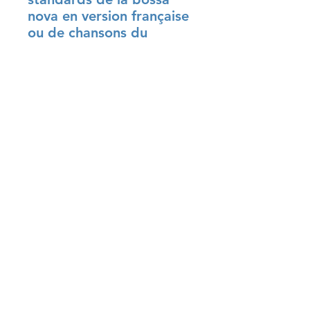
nova en version française
ou de chansons du
répertoire francophone
en version brésilienne,
ainsi que des textes des
morceaux de l'album «
Rencontres en bossa - de
Jobim à Barouh » du
Sextet Bossa Flor.
bossaflor2016@gmail.com
Saint-Armou et Nay (France)
Bruxelles (Belgique)