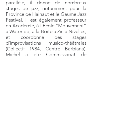
parallèle, il donne de nombreux
stages de jazz, notamment pour la
Province de Hainaut et le Gaume Jazz
Festival. Il est également professeur
en Académie, à l’Ecole “Mouvement”
à Waterloo, à la Boîte à Zic à Nivelles,
et coordonne des stages
d’improvisations musico-théâtrales
(Collectif 1984, Centre Barbiana).
Michel a été Commissariat de
l’Exposition « We Want Jazz » pour la
Ville de Mons, et dirige le Blue Stone
Big Band (Soignies) depuis 2022.
Enfin, il est aussi auteur de l’ouvrage «
Memories of you » consacré au
contrebassiste et violoncelliste José
Bedeur (Editions Bossa Flor) paru en
2021.
Il a croisé la route de Bossa Flor en
2015 dans le cadre du festival « Arts
en Scène et en Saisons » avec le