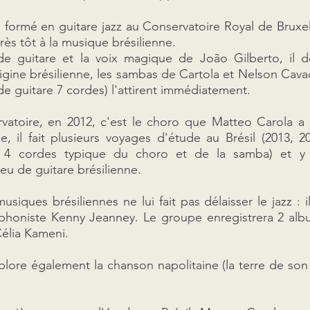
formé en guitare jazz au Conservatoire Royal de Bruxelle
 très tôt à la musique brésilienne.
e guitare et la voix magique de João Gilberto, il d
rigine brésilienne, les sambas de Cartola et Nelson Cava
u de guitare 7 cordes) l'attirent immédiatement.
vatoire, en 2012, c'est le choro que Matteo Carola a le
, il fait plusieurs voyages d'étude au Brésil (2013, 2
à 4 cordes typique du choro et de la samba) et y 
jeu de guitare brésilienne.
usiques brésiliennes ne lui fait pas délaisser le jazz :
phoniste Kenny Jeanney. Le groupe enregistrera 2 alb
Célia Kameni.
plore également la chanson napolitaine (la terre de son