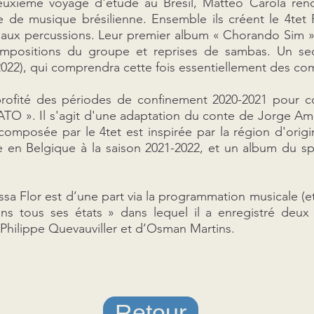
uxième voyage d'étude au Brésil, Matteo Carola renc
ée de musique brésilienne. Ensemble ils créent le 4te
ux percussions. Leur premier album « Chorando Sim » e
ompositions du groupe et reprises de sambas. Un se
2022), qui comprendra cette fois essentiellement des com
ofité des périodes de confinement 2020-2021 pour co
TO ». Il s'agit d'une adaptation du conte de Jorge Ama
omposée par le 4tet est inspirée par la région d'origi
ée en Belgique à la saison 2021-2022, et un album du sp
a Flor est d’une part via la programmation musicale (et l
ns tous ses états » dans lequel il a enregistré deux
e Philippe Quevauviller et d’Osman Martins.
Retour