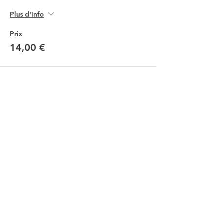
Plus d'info
Prix
14,00 €
Vente expirée
Type de billet
Tarifs enfants (-10 ans)
Plus d'info
Prix
10,00 €