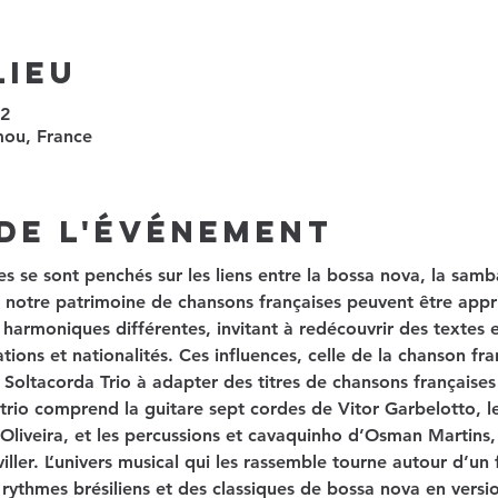
lieu
+2
mou, France
de l'événement
es se sont penchés sur les liens entre la bossa nova, la samb
e notre patrimoine de chansons françaises peuvent être appr
harmoniques différentes, invitant à redécouvrir des textes en
tions et nationalités. Ces influences, celle de la chanson fra
Soltacorda Trio à adapter des titres de chansons françaises
rio comprend la guitare sept cordes de Vitor Garbelotto, l
liveira, et les percussions et cavaquinho d’Osman Martins, 
ler. L’univers musical qui les rassemble tourne autour d’un f
rythmes brésiliens et des classiques de bossa nova en versio