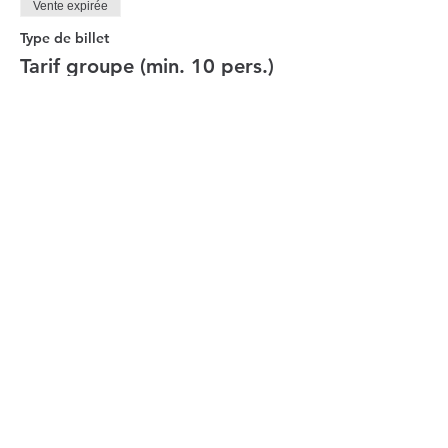
Vente expirée
Type de billet
Tarif groupe (min. 10 pers.)
Plus d'info
Prix
12,00 €
Vente expirée
Type de billet
Tarifs enfants (-10 ans)
Plus d'info
Prix
10,00 €