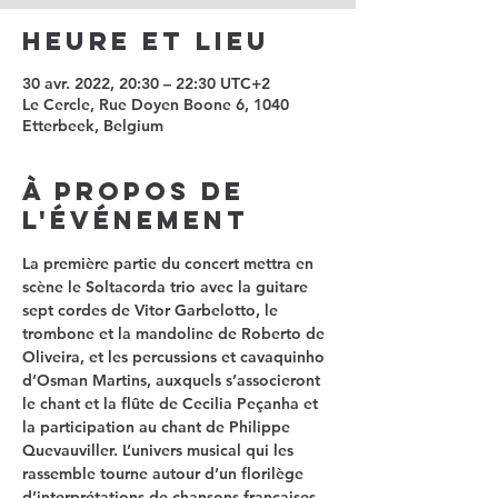
Heure et lieu
30 avr. 2022, 20:30 – 22:30 UTC+2
Le Cercle, Rue Doyen Boone 6, 1040
Etterbeek, Belgium
À propos de
l'événement
La première partie du concert mettra en 
scène le Soltacorda trio avec la guitare 
sept cordes de Vitor Garbelotto, le 
trombone et la mandoline de Roberto de 
Oliveira, et les percussions et cavaquinho 
d’Osman Martins, auxquels s’associeront 
le chant et la flûte de Cecilia Peçanha et 
la participation au chant de Philippe 
Quevauviller. L’univers musical qui les 
rassemble tourne autour d’un florilège 
d’interprétations de chansons françaises 