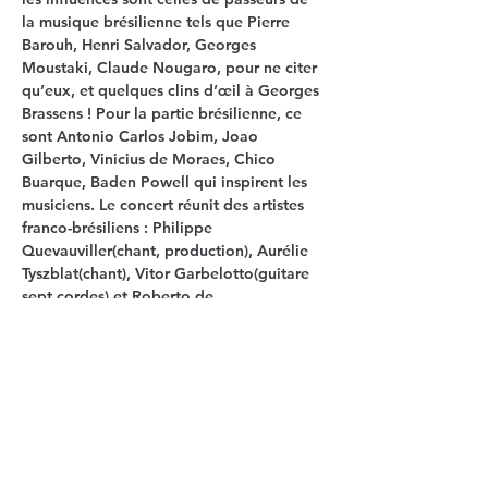
la musique brésilienne tels que Pierre 
Barouh, Henri Salvador, Georges 
Moustaki, Claude Nougaro, pour ne citer 
qu’eux, et quelques clins d’œil à Georges 
Brassens ! Pour la partie brésilienne, ce 
sont Antonio Carlos Jobim, Joao 
Gilberto, Vinicius de Moraes, Chico 
Buarque, Baden Powell qui inspirent les 
musiciens. Le concert réunit des artistes 
franco-brésiliens : 
Philippe 
Quevauviller
(chant, production), 
Aurélie 
Tyszblat
(chant), 
Vitor Garbelotto
(guitare 
sept cordes) et 
Roberto de 
Oliveira
(trombone, mandoline).
Réservation sur le site 
https://maison-
carree-nay.fr/2227-2
Tél de contact (+33) 05 59 13 99 65