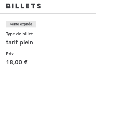
Billets
Vente expirée
Type de billet
tarif plein
Prix
18,00 €
Vente expirée
Type de billet
tarif membres Bossa Flor ou
Ba
Prix
16,00 €