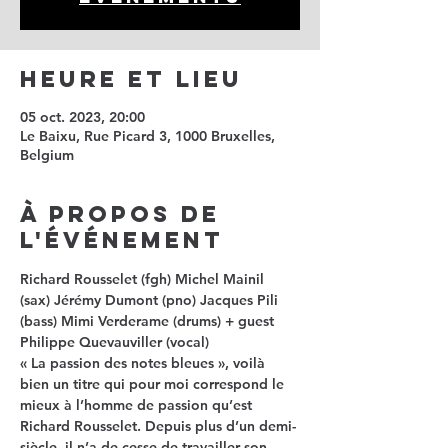
Heure et lieu
05 oct. 2023, 20:00
Le Baixu, Rue Picard 3, 1000 Bruxelles,
Belgium
À propos de
l'événement
Richard Rousselet (fgh) Michel Mainil 
(sax) Jérémy Dumont (pno) Jacques Pili 
(bass) Mimi Verderame (drums) + guest 
Philippe Quevauviller (vocal)
« 
La passion des notes bleues
 », voilà 
bien un titre qui pour moi correspond le 
mieux à l’homme de passion qu’est 
Richard Rousselet. Depuis plus d’un demi-
siècle, il n’a de cesse de travailler son 