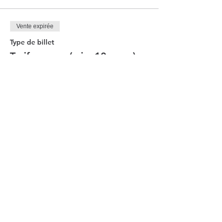
Vente expirée
Type de billet
Tarif groupe (min. 10 pers.)
Plus d'info
Prix
12,00 €
Vente expirée
Type de billet
Tarifs enfants (-10 ans)
Plus d'info
Prix