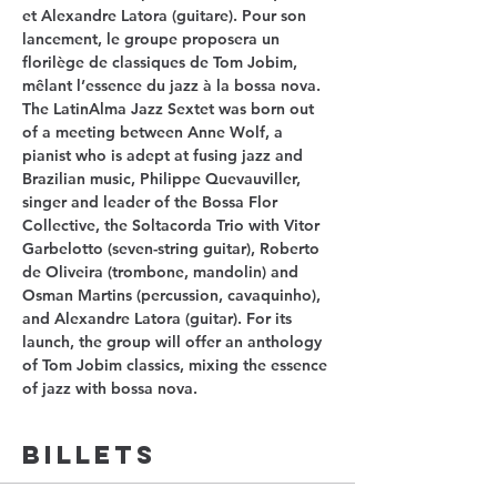
et Alexandre Latora (guitare). Pour son 
lancement, le groupe proposera un 
florilège de classiques de Tom Jobim, 
mêlant l’essence du jazz à la bossa nova.
The LatinAlma Jazz Sextet was born out 
of a meeting between Anne Wolf, a 
pianist who is adept at fusing jazz and 
Brazilian music, Philippe Quevauviller, 
singer and leader of the Bossa Flor 
Collective, the Soltacorda Trio with Vitor 
Garbelotto (seven-string guitar), Roberto 
de Oliveira (trombone, mandolin) and 
Osman Martins (percussion, cavaquinho), 
and Alexandre Latora (guitar). For its 
launch, the group will offer an anthology 
of Tom Jobim classics, mixing the essence 
of jazz with bossa nova.
Billets