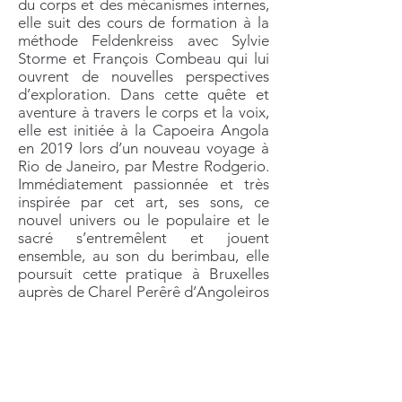
du corps et des mécanismes internes,
elle suit des cours de formation à la
méthode Feldenkreiss avec Sylvie
Storme et François Combeau qui lui
ouvrent de nouvelles perspectives
d’exploration. Dans cette quête et
aventure à travers le corps et la voix,
elle est initiée à la Capoeira Angola
en 2019 lors d’un nouveau voyage à
Rio de Janeiro, par Mestre Rodgerio.
Immédiatement passionnée et très
inspirée par cet art, ses sons, ce
nouvel univers ou le populaire et le
sacré s’entremêlent et jouent
ensemble, au son du berimbau, elle
poursuit cette pratique à Bruxelles
auprès de Charel Perêrê d’Angoleiros
do Mar.
On la retrouve dans plusieurs projets
musicaux notamment dans le quartet
ROSA avec qui elle crée plusieurs
projets : « A viagem » (album EP) , «
ROSA canta Cartola », « ROSA au